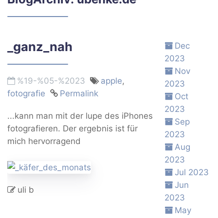
_ganz_nah
Dec
2023
Nov
%19-%05-%2023
apple
,
2023
fotografie
Permalink
Oct
2023
...kann man mit der lupe des iPhones
Sep
fotografieren. Der ergebnis ist für
2023
mich hervorragend
Aug
2023
Jul 2023
Jun
uli b
2023
May