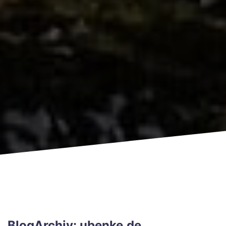
BlogArchiv: ubenke.de