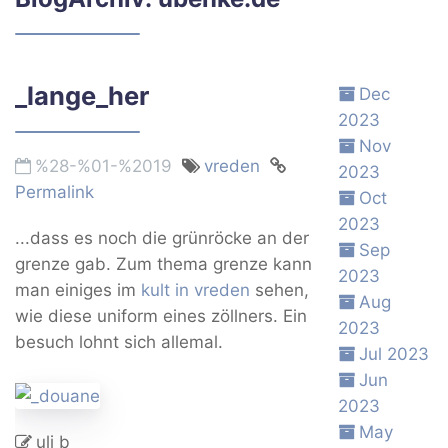
_lange_her
Dec
2023
Nov
%28-%01-%2019
vreden
2023
Permalink
Oct
2023
...dass es noch die grünröcke an der
Sep
grenze gab. Zum thema grenze kann
2023
man einiges im
kult in vreden
sehen,
Aug
wie diese uniform eines zöllners. Ein
2023
besuch lohnt sich allemal.
Jul 2023
Jun
2023
May
uli b