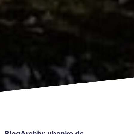
BlogArchiv: ubenke.de