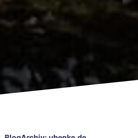
BlogArchiv: ubenke.de