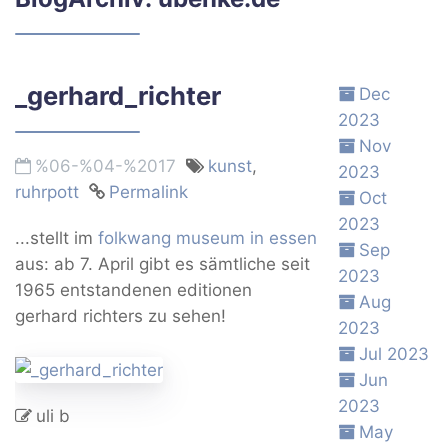
_gerhard_richter
Dec
2023
Nov
%06-%04-%2017
kunst
,
2023
ruhrpott
Permalink
Oct
2023
...stellt im
folkwang museum in essen
Sep
aus: ab 7. April gibt es sämtliche seit
2023
1965 entstandenen editionen
Aug
gerhard richters zu sehen!
2023
Jul 2023
Jun
2023
uli b
May