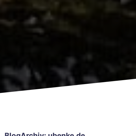
BlogArchiv: ubenke.de