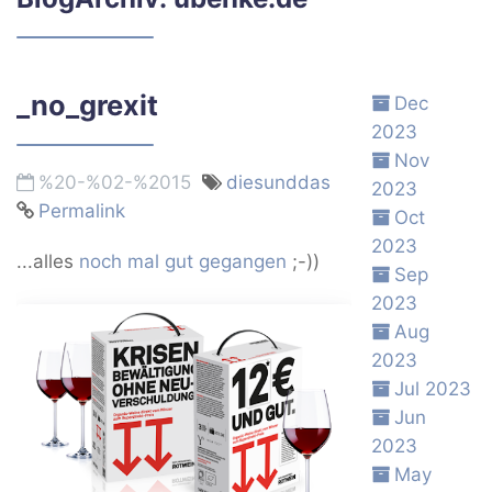
_no_grexit
Dec
2023
Nov
%20-%02-%2015
diesunddas
2023
Permalink
Oct
2023
...alles
noch mal gut gegangen
;-))
Sep
2023
Aug
2023
Jul 2023
Jun
2023
May