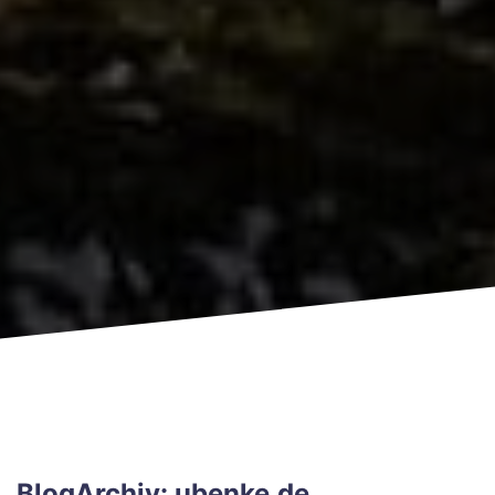
BlogArchiv: ubenke.de