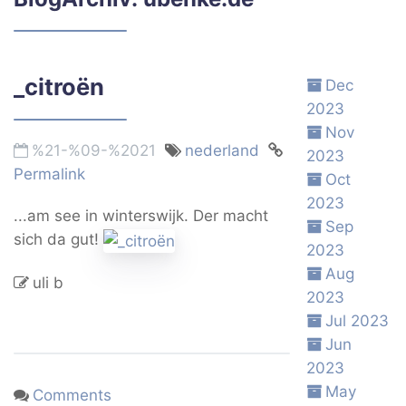
_citroën
Dec
2023
Nov
%21-%09-%2021
nederland
2023
Permalink
Oct
2023
...am see in winterswijk. Der macht
Sep
sich da gut!
2023
Aug
uli b
2023
Jul 2023
Jun
2023
May
Comments