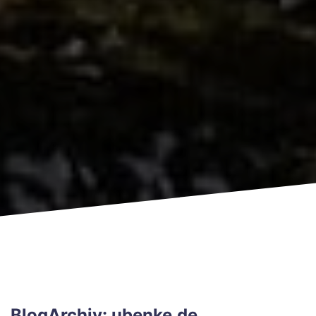
BlogArchiv: ubenke.de