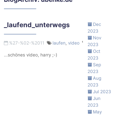
_laufend_unterwegs
Dec
2023
Nov
%27-%02-%2011
laufen
,
video
Permalink
2023
Oct
...schönes video, harry ;-)
2023
Sep
2023
Aug
2023
Jul 2023
Jun
2023
May