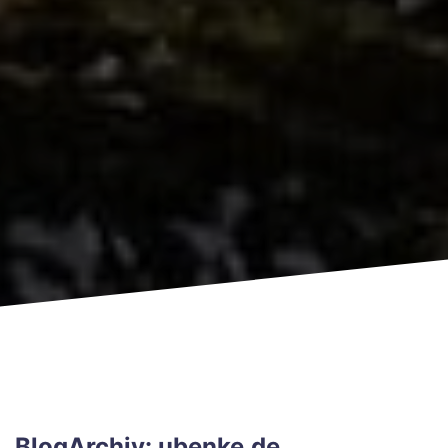
BlogArchiv: ubenke.de