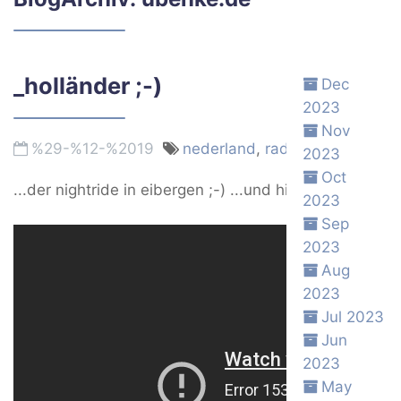
_holländer ;-)
Dec
2023
Nov
%29-%12-%2019
nederland
,
rad
Permalink
2023
Oct
...der nightride in eibergen ;-) ...und hier der
fotoberic
2023
Sep
2023
Aug
2023
Jul 2023
Jun
2023
May