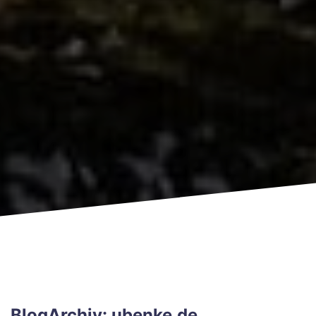
BlogArchiv: ubenke.de