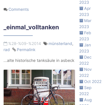
2023
Apr
Comments
2023
Mar
_einmal_volltanken
2023
Feb
2023
%28-%09-%2014
münsterland
,
Jan
rad
Permalink
2023
Dec
...alte historische tanksäule in asbeck
2022
Nov
2022
Oct 2022
Sep
2022
Aug