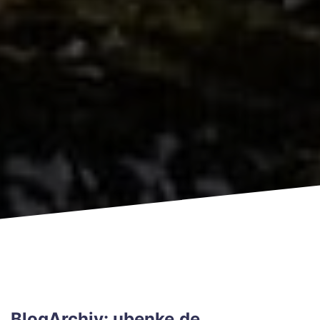
BlogArchiv: ubenke.de