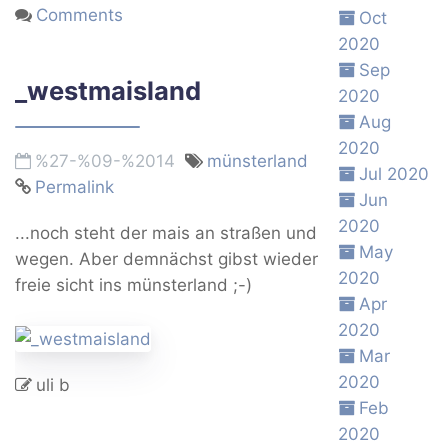
Comments
Oct
2020
Sep
_westmaisland
2020
Aug
2020
%27-%09-%2014
münsterland
Jul 2020
Permalink
Jun
2020
...noch steht der mais an straßen und
May
wegen. Aber demnächst gibst wieder
2020
freie sicht ins münsterland ;-)
Apr
2020
Mar
2020
uli b
Feb
2020