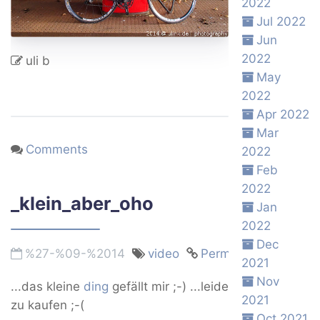
2022
Jul 2022
Jun
2022
uli b
May
2022
Apr 2022
Mar
Comments
2022
Feb
2022
_klein_aber_oho
Jan
2022
Dec
%27-%09-%2014
video
Permalink
2021
Nov
...das kleine
ding
gefällt mir ;-) ...leider noch nicht in
2021
zu kaufen ;-(
Oct 2021