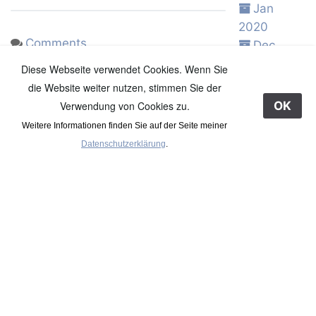
Jan
2020
Comments
Dec
2019
Diese Webseite verwendet Cookies. Wenn Sie
Nov
die Website weiter nutzen, stimmen Sie der
_kölle
2019
Verwendung von Cookies zu.
OK
Oct 2019
Weitere Informationen finden Sie auf der Seite meiner
Sep
%24-%09-%2014
deutschland
Datenschutzerklärung
.
2019
Permalink
Aug
2019
Jul 2019
Jun 2019
uli b
May
2019
Apr 2019
Mar