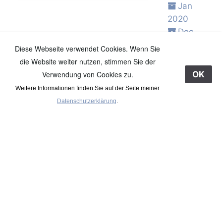
Jan
2020
Dec
2019
Diese Webseite verwendet Cookies. Wenn Sie
Comments
Nov
die Website weiter nutzen, stimmen Sie der
2019
Verwendung von Cookies zu.
OK
Oct 2019
Weitere Informationen finden Sie auf der Seite meiner
_alle_jahre_wieder
Sep
Datenschutzerklärung
.
2019
Aug
%20-%02-%2015
vreden
2019
Permalink
Jul 2019
Jun 2019
...kehren die flamingos als
May
frühlingsboten ins zwillbrocker venn
2019
zurück. Die erste vorhut hat sich
Apr 2019
diese tage ins kalte westmünsterland
Mar
vorgewagt.