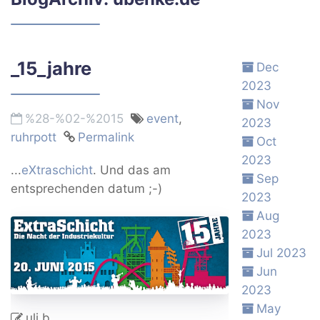
_15_jahre
Dec
2023
Nov
%28-%02-%2015
event
,
2023
ruhrpott
Permalink
Oct
2023
...
eXtraschicht
. Und das am
Sep
entsprechenden datum ;-)
2023
Aug
2023
Jul 2023
Jun
2023
May
uli b