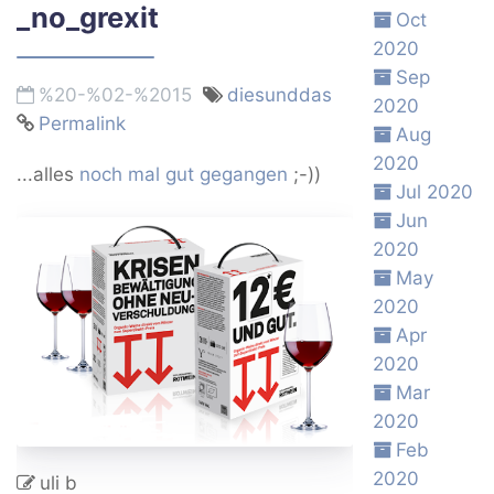
_no_grexit
Oct
2020
Sep
%20-%02-%2015
diesunddas
2020
Permalink
Aug
2020
...alles
noch mal gut gegangen
;-))
Jul 2020
Jun
2020
May
2020
Apr
2020
Mar
2020
Feb
2020
uli b