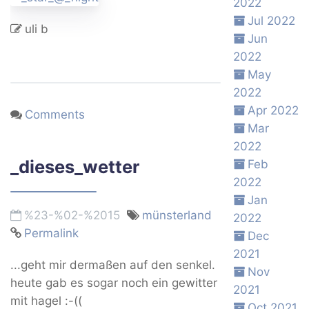
2022
Jul 2022
uli b
Jun
2022
May
2022
Apr 2022
Comments
Mar
2022
_dieses_wetter
Feb
2022
Jan
%23-%02-%2015
münsterland
2022
Permalink
Dec
2021
...geht mir dermaßen auf den senkel.
Nov
heute gab es sogar noch ein gewitter
2021
mit hagel :-((
Oct 2021