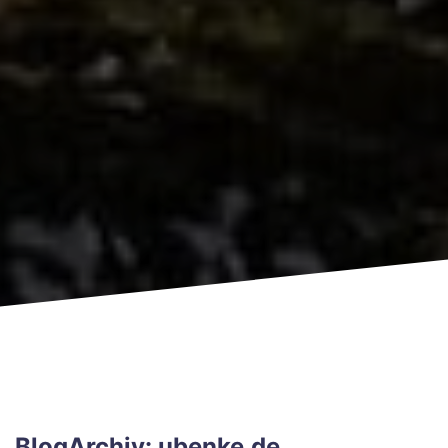
BlogArchiv: ubenke.de