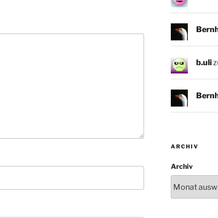
Bern
b.uli
z
Bern
ARCHIV
Archiv