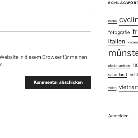
SCHLAGWÖR
cycli
berlin
f
fotografie
italien
kanare
münste
Website in diesem Browser für meinen
n
n.
niedersachsen
Sizi
sauerland
vietna
video
Anmelden