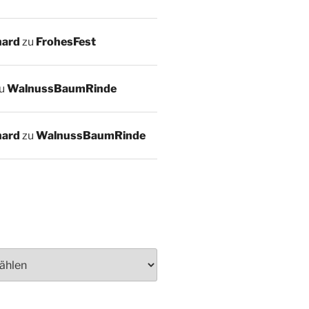
hard
zu
FrohesFest
u
WalnussBaumRinde
hard
zu
WalnussBaumRinde