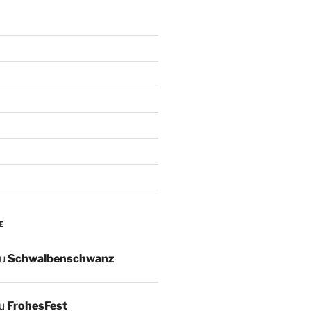
E
u
Schwalbenschwanz
u
FrohesFest