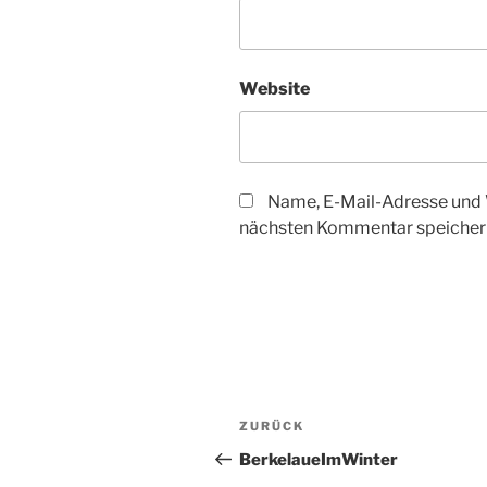
Website
Name, E-Mail-Adresse und 
nächsten Kommentar speicher
Beitragsnavigation
Vorheriger
ZURÜCK
Beitrag
BerkelaueImWinter