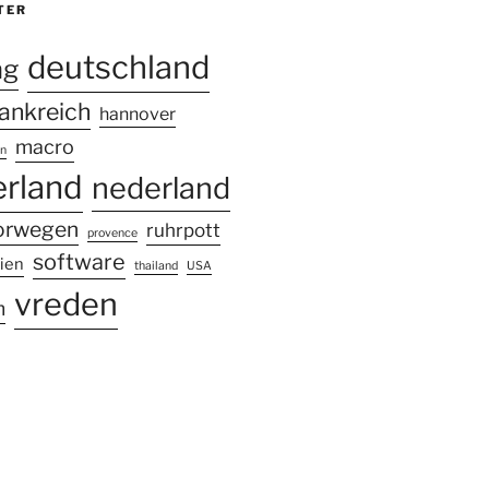
TER
deutschland
ng
rankreich
hannover
macro
n
rland
nederland
orwegen
ruhrpott
provence
software
lien
thailand
USA
vreden
m