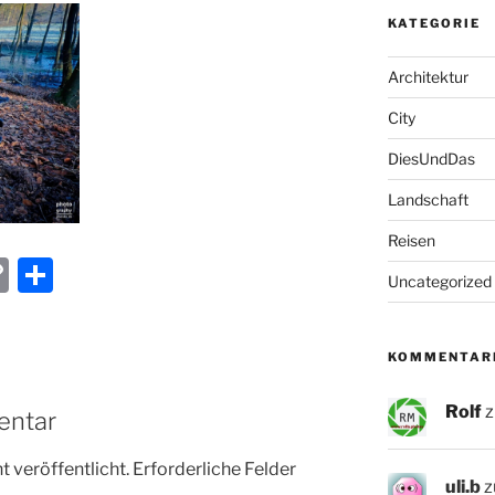
KATEGORIE
Architektur
City
DiesUndDas
Landschaft
Reisen
C
T
Uncategorized
o
ei
p
le
KOMMENTAR
y
n
Li
Rolf
z
entar
n
 veröffentlicht.
Erforderliche Felder
k
uli.b
z