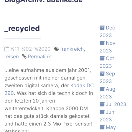
_recycled
Dec
2023
Nov
%11-%02-%2020
frankreich
,
2023
reisen
Permalink
Oct
2023
...eine aufnahme aus dem jahr 2001,
Sep
geschossen mit meiner damaligen
2023
zweiten digital kamera, der
Kodak DC
Aug
290
. Was hat sich die technik doch in
2023
den letzten 20 jahren
Jul 2023
weiterentwickelt. Knappe 2000 DM
Jun
hat das gute stück damals gekostet
2023
und hatte einen 2.3 Mio Pixel sensor!
May
Wahnsinn!