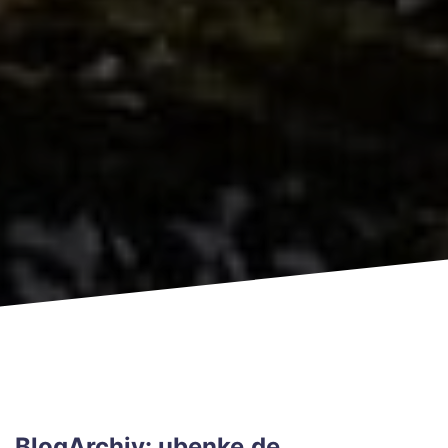
BlogArchiv: ubenke.de