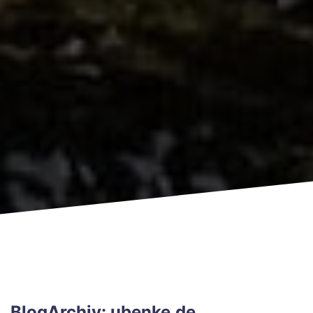
BlogArchiv: ubenke.de