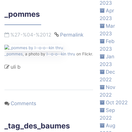
2023
Apr
_pommes
2023
Mar
2023
%27-%04-%2012
Permalink
Feb
2023
_pommes
, a photo by
l--o-o--kin thru
on Flickr.
Jan
2023
uli b
Dec
2022
Nov
2022
Oct 2022
Comments
Sep
2022
_tag_des_baumes
Aug