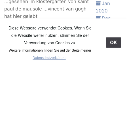
...gesehen im klostergarten von saint
Jan
paul de mausole ...vincent van gogh
2020
hat hier gelebt
Dec
2019
Diese Webseite verwendet Cookies. Wenn Sie
uli b
Nov
die Website weiter nutzen, stimmen Sie der
2019
Verwendung von Cookies zu.
OK
Oct 2019
Weitere Informationen finden Sie auf der Seite meiner
Sep
Datenschutzerklärung
.
2019
Comments
Aug
2019
Jul 2019
See Older Posts ...
Jun 2019
May
2019
Apr 2019
Mar