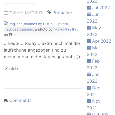
2022
Jul 2022
%25-%04-%2012
Permalink
Jun
2022
May
_tag_des_baumes
, a photo by
l--o-o--kin thru
2022
on Flickr.
Apr 2022
...heute ...today ...extra noch mal die
Mar
laufschuhe angezogen und zu
2022
meinem baum des tages gerannt ;-))
Feb
2022
uli b
Jan
2022
Dec
2021
Comments
Nov
2021
Oct 2021