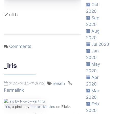
Oct
2020
uli b
Sep
2020
Aug
2020
Jul 2020
Comments
Jun
2020
_iris
May
2020
Apr
%24-%04-%2012
reisen
2020
Permalink
Mar
2020
Feb
_iris
, a photo by
l--o-o--kin thru
on Flickr.
2020