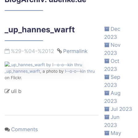
_up_hannes_warft
Dec
2023
Nov
%29-%04-%2012
Permalink
2023
Oct
2023
_up_hannes_warft
, a photo by
l--o-o--kin thru
Sep
on Flickr.
2023
uli b
Aug
2023
Jul 2023
Jun
2023
Comments
May